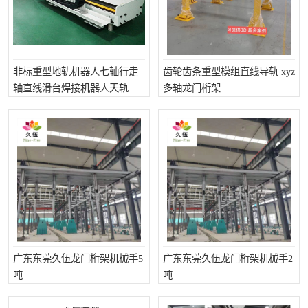
非标重型地轨机器人七轴行走
齿轮齿条重型模组直线导轨 xyz
轴直线滑台焊接机器人天轨厂
多轴龙门桁架
家
广东东莞久伍龙门桁架机械手5
广东东莞久伍龙门桁架机械手2
吨
吨