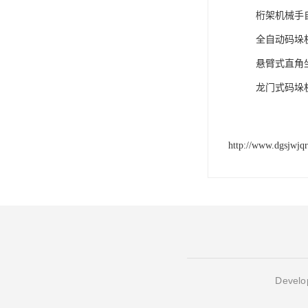
桁架机械手
全自动码垛
悬臂式直角
龙门式码垛
http://www.dgsjwjq
Develop