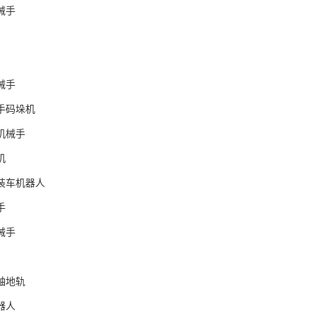
械手
械手
手码垛机
机械手
机
装车机器人
手
械手
轴地轨
器人