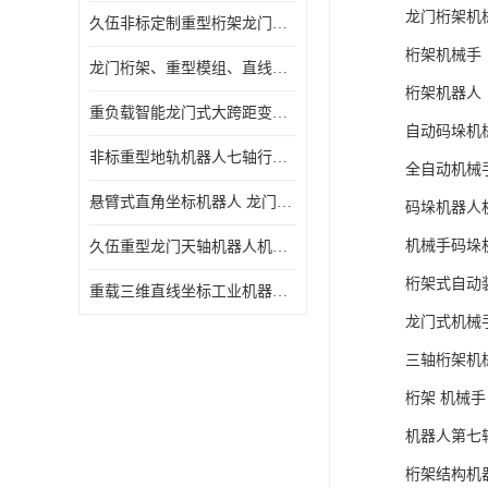
龙门桁架机
久伍非标定制重型桁架龙门桁架工业机器人
桁架机械手
龙门桁架、重型模组、直线滑台、线性模组定制新款
桁架机器人
重负载智能龙门式大跨距变位行走协作机器人移动底座桁架机械手臂
自动码垛机
非标重型地轨机器人七轴行走轴直线滑台焊接机器人天轨厂家
全自动机械
悬臂式直角坐标机器人 龙门式码垛机器人
码垛机器人
机械手码垛
久伍重型龙门天轴机器人机械手龙门桁架
桁架式自动
重载三维直线坐标工业机器人智能高精度快速龙门桁架机械手臂
龙门式机械
三轴桁架机
桁架 机械手
机器人第七
桁架结构机