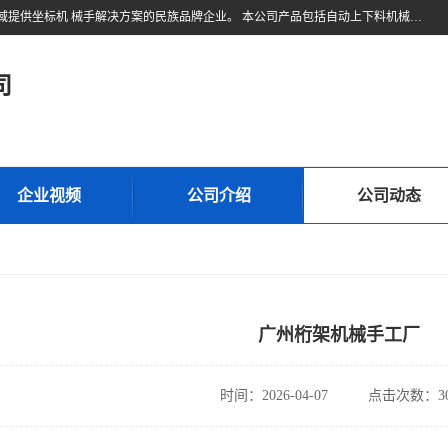
东莞市久伍智能科技有限公司是一家致力于工业机器人和工业自动化领域提供坐标机 械手解决方案的民族品牌企业。 本公司产品包括自动上下料机械手、多轴机械手、直线电机、精密定位滑台、线性滑台、重型模组、地轨等高精密传动组件。公司集设计，研发，制造及销售于一体的高科技企业。 将持续创新，更加专注于线性传动技术与产品研发，为您提供更、精密、可靠的产品与 技术，为中国自动化核心零部件做出贡献。
司
企业视频
公司介绍
公司动态
广州桁架机械手工厂
时间：2026-04-07
点击次数：30