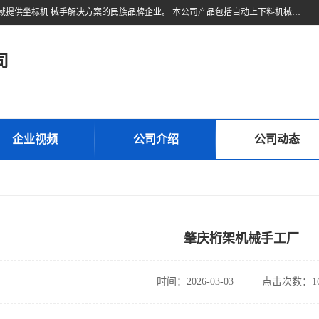
东莞市久伍智能科技有限公司是一家致力于工业机器人和工业自动化领域提供坐标机 械手解决方案的民族品牌企业。 本公司产品包括自动上下料机械手、多轴机械手、直线电机、精密定位滑台、线性滑台、重型模组、地轨等高精密传动组件。公司集设计，研发，制造及销售于一体的高科技企业。 将持续创新，更加专注于线性传动技术与产品研发，为您提供更、精密、可靠的产品与 技术，为中国自动化核心零部件做出贡献。
司
企业视频
公司介绍
公司动态
肇庆桁架机械手工厂
时间：2026-03-03
点击次数：16