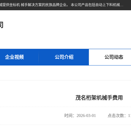
东莞市久伍智能科技有限公司是一家致力于工业机器人和工业自动化领域提供坐标机 械手解决方案的民族品牌企业。 本公司产品包括自动上下料机械手、多轴机械手、直线电机、精密定位滑台、线性滑台、重型模组、地轨等高精密传动组件。公司集设计，研发，制造及销售于一体的高科技企业。 将持续创新，更加专注于线性传动技术与产品研发，为您提供更、精密、可靠的产品与 技术，为中国自动化核心零部件做出贡献。
司
企业视频
公司介绍
公司动态
茂名桁架机械手费用
时间：2026-03-01
点击次数：11