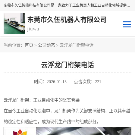
东莞市久伍智能科技有限公司是一家致力于工业机器人和工业自动化领域提供坐标机 械手解决方案的民族品牌企业。 本公司产品包括自动上下料机械手、多轴机械手、直线电机、精密定位滑台、线性滑台、重型模组、地轨等高精密传动组件。公司集设计，研发，制造及销售于一体的高科技企业。 将持续创新，更加专注于线性传动技术与产品研发，为您提供更、精密、可靠的产品与 技术，为中国自动化核心零部件做出贡献。
东莞市久伍机器人有限公司
jiuwu
当前位置：
首页
>
公司动态
> 云浮龙门桁架电话
地轨机器人
桁架机器人
云浮龙门桁架电话
桁架机械手
龙门桁架
码垛机器人
机器人机械手
时间：2026-01-15
点击次数：221
云浮龙门桁架：工业自动化中的坚实脊梁
在当今工业自动化浪潮中，龙门桁架作为关键支撑结构，正以其卓越
的稳定性和适应性，成为现代生产线**的组成部分。