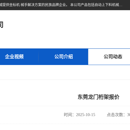
东莞市久伍智能科技有限公司是一家致力于工业机器人和工业自动化领域提供坐标机 械手解决方案的民族品牌企业。 本公司产品包括自动上下料机械手、多轴机械手、直线电机、精密定位滑台、线性滑台、重型模组、地轨等高精密传动组件。公司集设计，研发，制造及销售于一体的高科技企业。 将持续创新，更加专注于线性传动技术与产品研发，为您提供更、精密、可靠的产品与 技术，为中国自动化核心零部件做出贡献。
司
企业视频
公司介绍
公司动态
东莞龙门桁架报价
时间：2025-10-15
点击次数：30