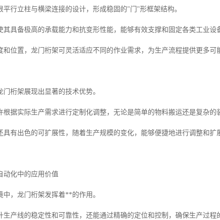
根平行立柱与横梁连接的设计，形成稳固的"门"形框架结构。
使其具备极高的承载能力和抗变形性能，能够有效支撑和固定各类工业设
度和位置，龙门桁架可灵活适应不同的作业需求，为生产流程提供更多可
龙门桁架展现出显著的技术优势。
许根据实际生产需求进行定制化调整，无论是简单的物料搬运还是复杂的
还具有出色的可扩展性，随着生产规模的变化，能够便捷地进行调整和扩
自动化中的应用价值
境中，龙门桁架发挥着**的作用。
升生产线的稳定性和可靠性，还能通过精确的定位和控制，确保生产过程