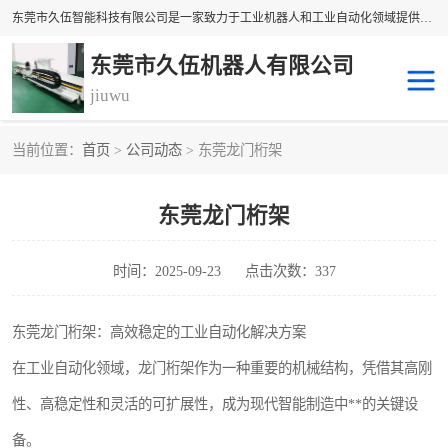
东莞市久伍智能科技有限公司是一家致力于工业机器人和工业自动化领域提供坐标机 械手解决方案的民族品牌企业。 本公司产品包括自动上下料机械手、多轴机械手、直线电机、精密定位滑台、线性滑台、重型模组、地轨等高精密传动组件。公司集设计，研发，制造及销售于一体的高科技企业。 将持续创新，更加专注于线性传动技术与产品研发，为您提供更、精密、可靠的产品与 技术，为中国自动化核心零部件做出贡献。
东莞市久伍机器人有限公司
jiuwu
当前位置：
首页
>
公司动态
> 东莞龙门桁架
地轨机器人
桁架机器人
东莞龙门桁架
桁架机械手
龙门桁架
码垛机器人
机器人机械手
时间：2025-09-23
点击次数：337
东莞龙门桁架：高效稳定的工业自动化解决方案
在工业自动化领域，龙门桁架作为一种重要的机械结构，凭借其高刚
性、高稳定性和灵活的可扩展性，成为现代智能制造中**的关键设
备。