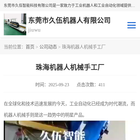
东莞市久伍智能科技有限公司是一家致力于工业机器人和工业自动化领域提供坐标机 械手解决方案的民族品牌企业。 本公司产品包括自动上下料机械手、多轴机械手、直线电机、精密定位滑台、线性滑台、重型模组、地轨等高精密传动组件。公司集设计，研发，制造及销售于一体的高科技企业。 将持续创新，更加专注于线性传动技术与产品研发，为您提供更、精密、可靠的产品与 技术，为中国自动化核心零部件做出贡献。
东莞市久伍机器人有限公司
jiuwu
当前位置：
首页
>
公司动态
> 珠海机器人机械手工厂
地轨机器人
桁架机器人
珠海机器人机械手工厂
桁架机械手
龙门桁架
码垛机器人
机器人机械手
时间：2025-09-23
点击次数：411
在全球化和技术迅速发展的今天，工业自动化已经成为时代潮流，而
机器人机械手则是这一趋势中的明星产品。