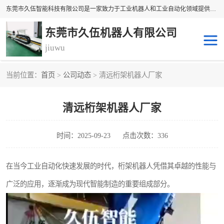
东莞市久伍智能科技有限公司是一家致力于工业机器人和工业自动化领域提供坐标机 械手解决方案的民族品牌企业。 本公司产品包括自动上下料机械手、多轴机械手、直线电机、精密定位滑台、线性滑台、重型模组、地轨等高精密传动组件。公司集设计，研发，制造及销售于一体的高科技企业。 将持续创新，更加专注于线性传动技术与产品研发，为您提供更、精密、可靠的产品与 技术，为中国自动化核心零部件做出贡献。
东莞市久伍机器人有限公司
jiuwu
当前位置：
首页
>
公司动态
> 清远桁架机器人厂家
地轨机器人
桁架机器人
清远桁架机器人厂家
桁架机械手
龙门桁架
码垛机器人
机器人机械手
时间：2025-09-23
点击次数：336
在当今工业自动化快速发展的时代，桁架机器人凭借其卓越的性能与
广泛的应用，逐渐成为现代智能制造的重要组成部分。